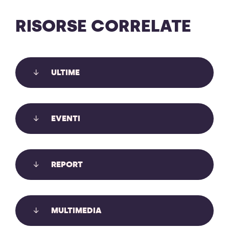
RISORSE CORRELATE
ULTIME
LE SLAPP: USARE I TRIBUNALI PER
EVENTI
METTERE A TACERE CHI DENUNCIA,
INFORMA, PROTESTA
REPORT
Le SLAPP usano i tribunali per mettere a tacere chi
denuncia, informa, protesta. Auditə in Commissione
Giustizia sul recepimento anti-SLAPP.
MULTIMEDIA
Scopri di più