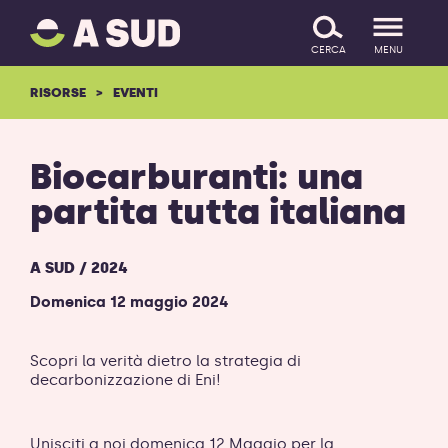
A
SALTA IL CONTENUTO
SUD
CERCA
MENU
logo
-
RISORSE
EVENTI
ritorna
alla
homepage
Biocarburanti: una
partita tutta italiana
A SUD / 2024
Domenica 12 maggio 2024
Scopri la verità dietro la strategia di
decarbonizzazione di Eni!
Unisciti a noi domenica 12 Maggio per la