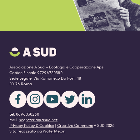
A
SUD
logo
-
Associazione A Sud – Ecologia e Cooperazione Aps
ritorna
Codice Fiscale 97296720580
alla
Sede Legale: Via Romanello Da Forlì, 18
homepage
00176 Roma
tel: 0696030260
mail:
segreteria@asud.net
Privacy Policy & Cookies
|
Creative Commons
A SUD 2026
Sito realizzato da
WaterMelon