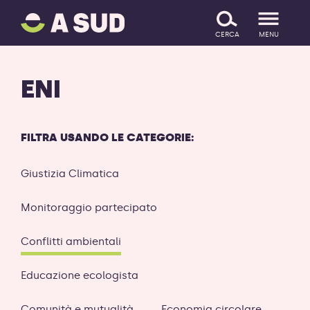
A
SALTA IL CONTENUTO
SUD
CERCA
MENU
logo
-
ritorna
ENI
alla
homepage
FILTRA USANDO LE CATEGORIE:
Giustizia Climatica
Monitoraggio partecipato
Conflitti ambientali
Educazione ecologista
Comunità e mutualità
Economia circolare