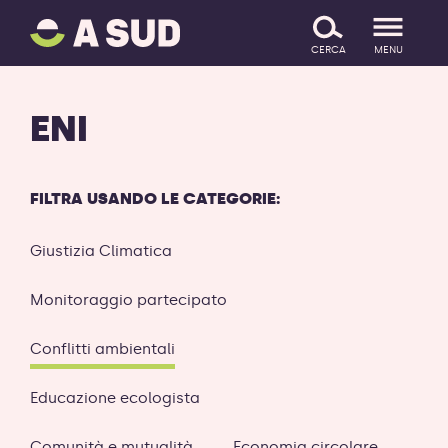
A
SALTA IL CONTENUTO
SUD
CERCA
MENU
logo
-
ritorna
ENI
alla
homepage
FILTRA USANDO LE CATEGORIE:
Giustizia Climatica
Monitoraggio partecipato
Conflitti ambientali
Educazione ecologista
Comunità e mutualità
Economia circolare