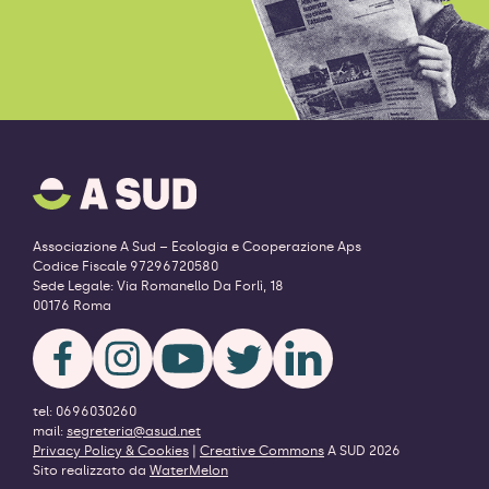
A
SUD
logo
-
Associazione A Sud – Ecologia e Cooperazione Aps
ritorna
Codice Fiscale 97296720580
alla
Sede Legale: Via Romanello Da Forlì, 18
homepage
00176 Roma
tel: 0696030260
mail:
segreteria@asud.net
Privacy Policy & Cookies
|
Creative Commons
A SUD 2026
Sito realizzato da
WaterMelon