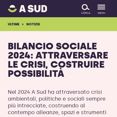
A
SALTA IL CONTENUTO
SUD
CERCA
MENU
logo
-
ULTIME
NOTIZIE
ritorna
alla
homepage
BILANCIO SOCIALE
2024: ATTRAVERSARE
LE CRISI, COSTRUIRE
POSSIBILITÀ
Nel 2024 A Sud ha attraversato crisi
ambientali, politiche e sociali sempre
più intrecciate, costruendo al
contempo alleanze, spazi e strumenti