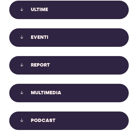
ULTIME
LE SLAPP: USARE I TRIBUNALI PER
EVENTI
METTERE A TACERE CHI DENUNCIA,
INFORMA, PROTESTA
REPORT
Le SLAPP usano i tribunali per mettere a tacere chi
denuncia, informa, protesta. Auditə in Commissione
Giustizia sul recepimento anti-SLAPP.
MULTIMEDIA
Scopri di più
PODCAST