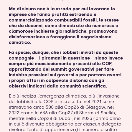
Ma di sicuro non è la strada per cui lavorano le
imprese che fanno profitti estraendo e
commercializzando combustibili fossili, le stesse
che da decenni, come dimostrato da numerose e
clamorose inchieste giornalistiche, promuovono
disinformazione e foraggiano il negazionismo
climatico.
Fa specie, dunque, che i lobbisti inviati da queste
compagnie – i piromani in questione – siano invece
sempre più massicciamente presenti alle COP,
approfittando dei summit governativi per fare
indebite pressioni sui governi e per portare avanti
i propri affari in colpevole distonia con gli
obiettivi indicati dalla comunità scientifica.
E più incalza l’emergenza climatica, più l’invasione
dei lobbisti alle COP è in crescita: nel 2021 se ne
stimavano circa 500 alla Cop26 di Glasgow, nel
2022 erano in 636 alla Cop27 di Sharm-el-Sheikh,
mentre nella Cop28 di Dubai, nel 2023 (primo anno
in cui è divenuto obbligatorio per ciascun delegato
rivelare l’ente di appartenenza) il numero è salito