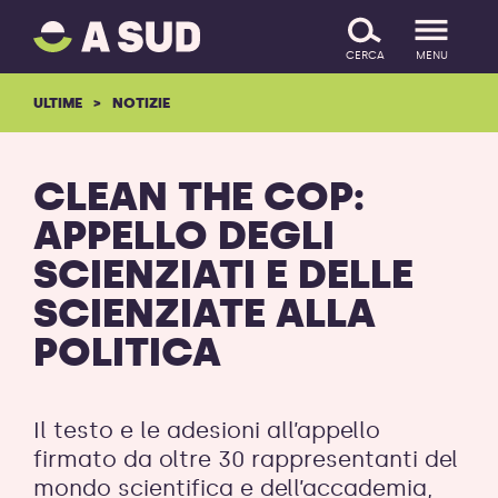
A
SALTA IL CONTENUTO
SUD
CERCA
MENU
logo
-
ULTIME
NOTIZIE
ritorna
alla
homepage
CLEAN THE COP:
APPELLO DEGLI
SCIENZIATI E DELLE
SCIENZIATE ALLA
POLITICA
Il testo e le adesioni all’appello
firmato da oltre 30 rappresentanti del
mondo scientifica e dell’accademia,