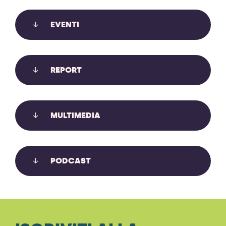
LE SLAPP: USARE I TRIBUNALI PER
EVENTI
METTERE A TACERE CHI DENUNCIA,
INFORMA, PROTESTA
REPORT
Le SLAPP usano i tribunali per mettere a tacere chi
denuncia, informa, protesta. Auditə in Commissione
Giustizia sul recepimento anti-SLAPP.
MULTIMEDIA
Scopri di più
PODCAST
CLIMATE JUSTICE PERSPECTIVES IN
THE AGE OF GLOBAL CONFLICT –
CONFERENZA FINALE