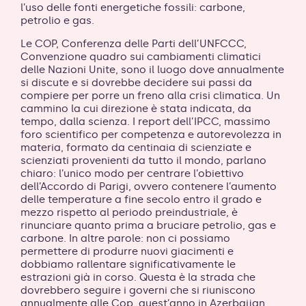
l’uso delle fonti energetiche fossili: carbone,
petrolio e gas.
Le COP, Conferenza delle Parti dell’UNFCCC,
Convenzione quadro sui cambiamenti climatici
delle Nazioni Unite, sono il luogo dove annualmente
si discute e si dovrebbe decidere sui passi da
compiere per porre un freno alla crisi climatica. Un
cammino la cui direzione è stata indicata, da
tempo, dalla scienza. I report dell’IPCC, massimo
foro scientifico per competenza e autorevolezza in
materia, formato da centinaia di scienziate e
scienziati provenienti da tutto il mondo, parlano
chiaro: l’unico modo per centrare l’obiettivo
dell’Accordo di Parigi, ovvero contenere l’aumento
delle temperature a fine secolo entro il grado e
mezzo rispetto al periodo preindustriale, è
rinunciare quanto prima a bruciare petrolio, gas e
carbone. In altre parole: non ci possiamo
permettere di produrre nuovi giacimenti e
dobbiamo rallentare significativamente le
estrazioni già in corso. Questa è la strada che
dovrebbero seguire i governi che si riuniscono
annualmente alle Cop, quest’anno in Azerbaijan.