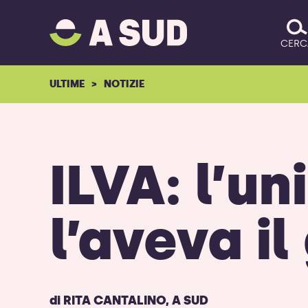
A
SALTA IL CONTENUTO
SUD
CERC
logo
-
ULTIME
NOTIZIE
ritorna
alla
homepage
ILVA: l’un
l’aveva i
di
RITA CANTALINO
,
A SUD