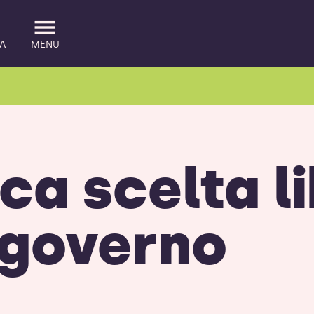
A
MENU
ica scelta l
l governo