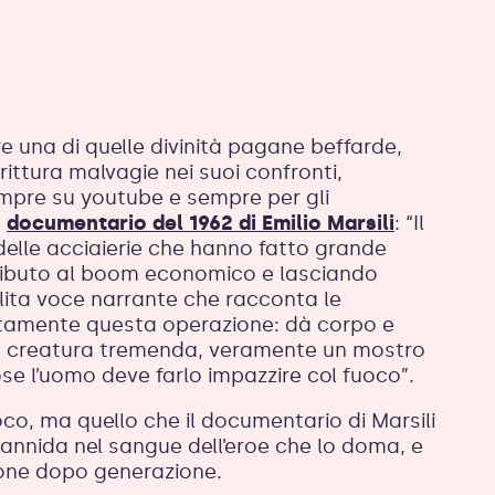
re una di quelle divinità pagane beffarde,
irittura malvagie nei suoi confronti,
empre su youtube e sempre per gli
n
documentario del 1962 di Emilio Marsili
: “Il
 delle acciaierie che hanno fatto grande
ributo al boom economico e lasciando
 solita voce narrante che racconta le
tamente questa operazione: dà corpo e
na creatura tremenda, veramente un mostro
se l’uomo deve farlo impazzire col fuoco”.
oco, ma quello che il documentario di Marsili
i annida nel sangue dell’eroe che lo doma, e
ione dopo generazione.