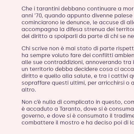
Che i tarantini debbano continuare a morir
anni ’70, quando appunto divenne palese
cominciarono le denunce, le accuse di al
accompagna la difesa strenua dei territori 
del diritto a spolparli da parte di chi se n
Chi scrive non è mai stato di parte rispet
ha sempre voluto fare dei conflitti ambie
alle sue contraddizioni, annoverando tra 
un territorio debba decidere cosa ci acc
diritto e quello alla salute, e tra i cattiv
sopraffare questi ultimi, per arricchirsi o 
altro.
Non c’è nulla di complicato in questo, com
è accaduto a Taranto, dove si è consumat
governo, e dove si è consumato il tradim
combattere il mostro e ha deciso poi di l