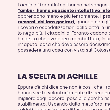
L’acciaio i tarantini ce l’hanno nel sangue,
Tamburi hanno quoziente intellettivo infe
apprendono meno e più lentamente. I
pro
tumorali dei loro genitori
, quando non gli
ricoveri e ospedalizzazioni della città in
lo nega più. I cittadini di Taranto cadono
ha detto che avrebbero combattuto, in una
insaputa, cosa che deve essere decisamen
possedere una casa con vista sul Coloss
LA SCELTA DI ACHILLE
Eppure c’è chi dice che non è così, che i 
hanno scelto volontariamente di scendere i
migliore degli accordi possibile perché ri
stabilimento. Uscendo dalla metafora, man
soldati, la convinzione diffusa è che questa