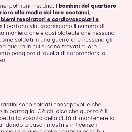
 nei polmoni, nel dna. I
bambini del quartiere
riore alla media dei loro coetanei
,
blemi respiratori e cardiovascolari e
eli portano via, accrescono il numero di
 una maniera che è così plateale che nessuno
 come soldati in una guerra che nessuno gli
 guerra in cui si sono trovati a loro
te peggiore di quella di sorprendersi a
eo.
tarantini sono soldati consapevoli e che
n battaglia. C’è chi dice che questo è il
spetta la volontà della città di mantenere lo
dando a casa i mostri e in licenza i
 sia la migliore delle soluzioni possibili,