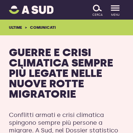
A
SALTA IL CONTENUTO
SUD
CERCA
MENU
logo
-
ULTIME
COMUNICATI
ritorna
alla
homepage
GUERRE E CRISI
CLIMATICA SEMPRE
PIÙ LEGATE NELLE
NUOVE ROTTE
MIGRATORIE
Conflitti armati e crisi climatica
spingono sempre più persone a
migrare. A Sud, nel Dossier statistico