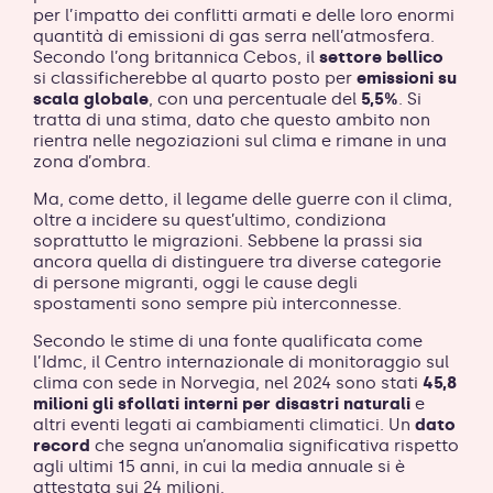
per l’impatto dei conflitti armati e delle loro enormi
quantità di emissioni di gas serra nell’atmosfera.
Secondo l’ong britannica Cebos, il
settore bellico
si classificherebbe al quarto posto per
emissioni su
scala globale
, con una percentuale del
5,5%
. Si
tratta di una stima, dato che questo ambito non
rientra nelle negoziazioni sul clima e rimane in una
zona d’ombra.
Ma, come detto, il legame delle guerre con il clima,
oltre a incidere su quest’ultimo, condiziona
soprattutto le migrazioni. Sebbene la prassi sia
ancora quella di distinguere tra diverse categorie
di persone migranti, oggi le cause degli
spostamenti sono sempre più interconnesse.
Secondo le stime di una fonte qualificata come
l’Idmc, il Centro internazionale di monitoraggio sul
clima con sede in Norvegia, nel 2024 sono stati
45,8
milioni gli sfollati interni per disastri naturali
e
altri eventi legati ai cambiamenti climatici. Un
dato
record
che segna un’anomalia significativa rispetto
agli ultimi 15 anni, in cui la media annuale si è
attestata sui 24 milioni.