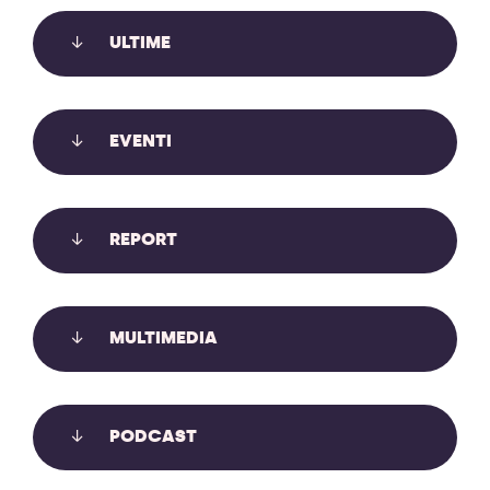
ULTIME
LE SLAPP: USARE I TRIBUNALI PER
EVENTI
METTERE A TACERE CHI DENUNCIA,
INFORMA, PROTESTA
REPORT
Le SLAPP usano i tribunali per mettere a tacere chi
denuncia, informa, protesta. Auditə in Commissione
Giustizia sul recepimento anti-SLAPP.
MULTIMEDIA
Scopri di più
PODCAST
CLIMATE JUSTICE PERSPECTIVES IN