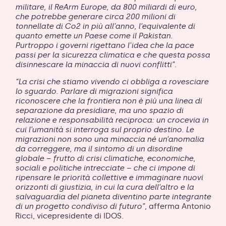
militare, il ReArm Europe, da 800 miliardi di euro,
che potrebbe generare circa 200 milioni di
tonnellate di Co2 in più all’anno, l’equivalente di
quanto emette un Paese come il Pakistan.
Purtroppo i governi rigettano l’idea che la pace
passi per la sicurezza climatica e che questa possa
disinnescare la minaccia di nuovi conflitti”.
“La crisi che stiamo vivendo ci obbliga a rovesciare
lo sguardo. Parlare di migrazioni significa
riconoscere che la frontiera non è più una linea di
separazione da presidiare, ma uno spazio di
relazione e responsabilità reciproca: un crocevia in
cui l’umanità si interroga sul proprio destino. Le
migrazioni non sono una minaccia né un’anomalia
da correggere, ma il sintomo di un disordine
globale – frutto di crisi climatiche, economiche,
sociali e politiche intrecciate – che ci impone di
ripensare le priorità collettive e immaginare nuovi
orizzonti di giustizia, in cui la cura dell’altro e la
salvaguardia del pianeta diventino parte integrante
di un progetto condiviso di futuro”,
afferma Antonio
Ricci, vicepresidente di IDOS.