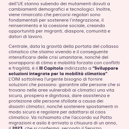
dell’UE stanno subendo dei mutamenti dovuti a
cambiamenti demografici e tecnologici. Inoltre,
viene rimarcato che percorsi regolari sono
fondamentali per sostenere l’integrazione, il
reinserimento e la coesione sociale, creando
opportunità per migranti, diaspore, comunità e
datori di lavoro.
Centrale, data la gravità della portata del collasso
climatico che stiamo vivendo e il conseguente
intensificarsi delle crisi umanitarie, nonché del
sovrapporsi di clima e mobilità forzata con conflitti
e fragilità, è il
III Capitolo
indirizzato a
“Sviluppare
soluzioni integrate per la mobilità climatica”
.
L’OIM sottolinea l’urgente bisogno di fornire
soluzioni che possano: garantire alle persone che si
trovano nelle aree vulnerabili ai climatici una vita
sicura, prospera e dignitosa, dare assistenza e
protezione alle persone sfollate a causa dei
disastri climatici, nonché sostenere spostamenti in
modo sicuro e regolare per adattarsi al caos
climatico. Va richiamato che l’accordo sul Patto
migrazioni e asilo è arrivato a chiusura di un anno,
il
2023
, che si conferma, secondo il Servizio