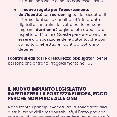
cittadini non viene di solito concesso l’asilo.
Le
nuove regole per l’accertamento
dell’identità
con
screening
per la raccolta di
informazioni su nazionalità, età, impronte
digitali e immagini del volto per le persone
migranti
dai 6 anni
(soglia di età abbassata
rispetto ai 14 anni). Queste persone dovranno
essere a disposizione delle autorità, che con il
compito di effettuare i controlli potranno
detenerli.
I controlli sanitari e di sicurezza obbligatori
per le
persone che entrano irregolarmente nell’UE.
IL NUOVO IMPIANTO LEGISLATIVO
RAFFORZERÀ LA FORTEZZA EUROPA, ECCO
PERCHÉ NON PIACE ALLE ONG
Nonostante i principi evocati, dalla solidarietà alla
distribuzione delle responsabilità, il Patto prevede
una serie di meccanismi che renderanno ancora più