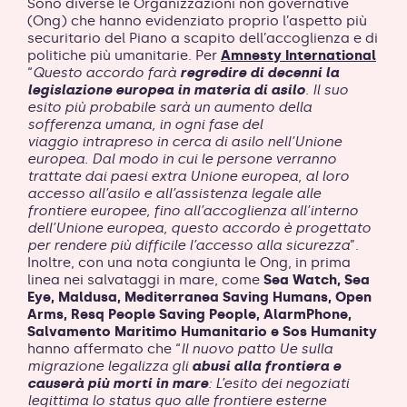
Sono diverse le Organizzazioni non governative
(Ong) che hanno evidenziato proprio l’aspetto più
securitario del Piano a scapito dell’accoglienza e di
politiche più umanitarie. Per
Amnesty International
“
Questo accordo farà
regredire di decenni la
legislazione europea in materia di asilo
. Il suo
esito più probabile sarà un aumento della
sofferenza umana, in ogni fase del
viaggio intrapreso in cerca di asilo nell’Unione
europea. Dal modo in cui le persone verranno
trattate dai paesi extra Unione europea, al loro
accesso all’asilo e all’assistenza legale alle
frontiere europee, fino all’accoglienza all’interno
dell’Unione europea, questo accordo è progettato
per rendere più difficile l’accesso alla sicurezza
”.
Inoltre, con una nota congiunta le Ong, in prima
linea nei salvataggi in mare, come
Sea Watch, Sea
Eye, Maldusa, Mediterranea Saving Humans, Open
Arms, Resq People Saving People, AlarmPhone,
Salvamento Maritimo Humanitario e Sos Humanity
hanno affermato che “
Il nuovo patto Ue sulla
migrazione legalizza gli
abusi alla frontiera e
causerà più morti in mare
: L’esito dei negoziati
legittima lo status quo alle frontiere esterne