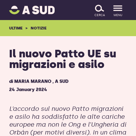
A
SALTA IL CONTENUTO
SUD
CERCA
MENU
logo
-
ULTIME
NOTIZIE
ritorna
alla
homepage
Il nuovo Patto UE su
migrazioni e asilo
di
MARIA MARANO
,
A SUD
24 January 2024
L’accordo sul nuovo Patto migrazioni
e asilo ha soddisfatto le alte cariche
europee ma non le Ong e l’Ungheria di
Orbán (per motivi diversi). In un clima