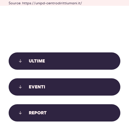
Source: https://unipd-centrodirittiumani.it/
ULTIME
LE SLAPP: USARE I TRIBUNALI PER
EVENTI
METTERE A TACERE CHI DENUNCIA,
INFORMA, PROTESTA
REPORT
Le SLAPP usano i tribunali per mettere a tacere chi
denuncia, informa, protesta. Auditə in Commissione