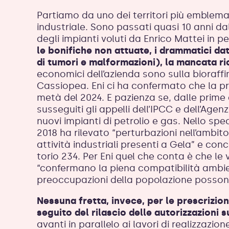
Partiamo da uno dei territori più emblemat
industriale. Sono passati quasi 10 anni dall
degli impianti voluti da Enrico Mattei in per
le bonifiche non attuate, i drammatici dat
di tumori e malformazioni), la mancata ri
economici dell’azienda sono sulla bioraffi
Cassiopea. Eni ci ha confermato che la pr
metà del 2024. E pazienza se, dalle prime a
susseguiti gli appelli dell’IPCC e dell’Agen
nuovi impianti di petrolio e gas. Nello spec
2018 ha rilevato “perturbazioni nell’ambit
attività industriali presenti a Gela” e con
torio 234. Per Eni quel che conta è che le 
“confermano la piena compatibilità ambient
preoccupazioni della popolazione posso
Nessuna fretta, invece, per le prescrizio
seguito del rilascio delle autorizzazioni
avanti in parallelo ai lavori di realizzazi