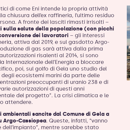
ici di come Eni intende la propria attività
a chiusura dell’ex raffineria, l’ultimo residuo
sona. A fronte dei lasciti rimasti irrisolti –
i sulla salute della popolazione (con picchi
conversione dei lavoratori
– gli interessi
neria, attiva dal 2019, e sul gasdotto Argo-
oduzione di gas sarà attiva dalla prima
utorizzazioni risalenti al 2014, si sono
zia Internazionale dell’Energia a bloccare
ifico, poi, sul golfo di Gela uno studio del
o degli ecosistemi marini da parte delle
centrazioni preoccupanti di uranio 238 e di
varie autorizzazioni di questi anni
ale del progetto”. La crisi climatica e le
no attendere.
ni ambientali sancite dal Comune di Gela a
 su Argo-Cassiopea
. Queste, infatti, “vanno
one dell’impianto”, mentre sarebbe stato