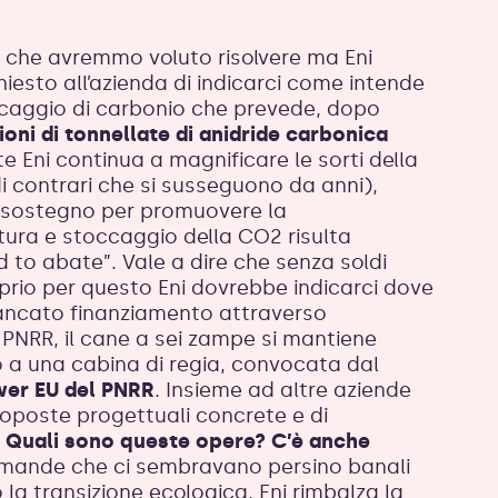
o che avremmo voluto risolvere ma Eni
iesto all’azienda di indicarci come intende
occaggio di carbonio che prevede, dopo
ilioni di tonnellate di anidride carbonica
e Eni continua a magnificare le sorti della
i contrari che si susseguono da anni),
di sostegno per promuovere la
tura e stoccaggio della CO2 risulta
rd to abate”. Vale a dire che senza soldi
oprio per questo Eni dovrebbe indicarci dove
 mancato finanziamento attraverso
 PNRR, il cane a sei zampe si mantiene
o a una cabina di regia, convocata dal
wer EU del PNRR
. Insieme ad altre aziende
roposte progettuali concrete e di
.
Quali sono queste opere? C’è anche
omande che ci sembravano persino banali
 la transizione ecologica, Eni rimbalza la