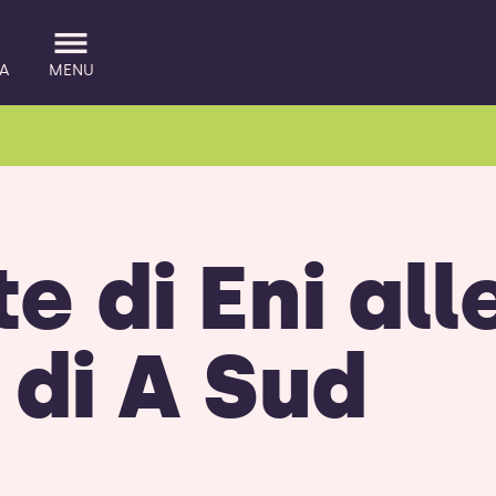
A
MENU
e di Eni all
di A Sud