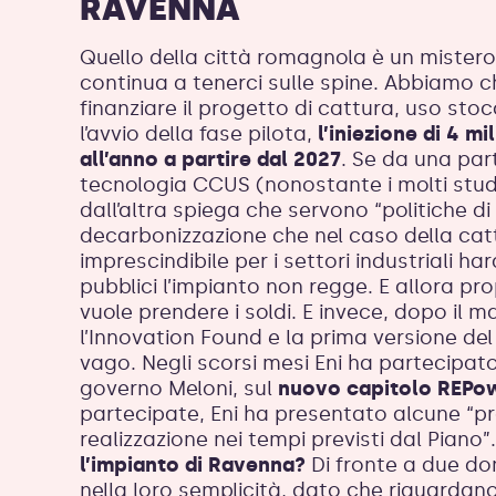
RAVENNA
Quello della città romagnola è un mister
continua a tenerci sulle spine. Abbiamo ch
finanziare il progetto di cattura, uso st
l’avvio della fase pilota,
l’iniezione di 4 m
all’anno a partire dal 2027
. Se da una part
tecnologia CCUS (nonostante i molti stud
dall’altra spiega che servono “politiche 
decarbonizzazione che nel caso della cat
imprescindibile per i settori industriali ha
pubblici l’impianto non regge. E allora pr
vuole prendere i soldi. E invece, dopo il
l’Innovation Found e la prima versione del
vago. Negli scorsi mesi Eni ha partecipat
governo Meloni, sul
nuovo capitolo REPo
partecipate, Eni ha presentato alcune “p
realizzazione nei tempi previsti dal Piano”
l’impianto di Ravenna?
Di fronte a due d
nella loro semplicità, dato che riguardano