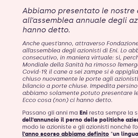
Abbiamo presentato le nostre
all’assemblea annuale degli azi
hanno detto.
Anche quest’anno, attraverso Fondazione
all’assemblea degli azionisti di Eni. Lo a
consecutivo, in maniera virtuale: sì, perc
Mondiale della Sanità ha rimosso l’emerg
Covid-19, il cane a sei zampe si è appigl
chiuso nuovamente le porte agli azionisti 
bilancio a porte chiuse. Impedita persino 
abbiamo solamente potuto presentare le 
Ecco cosa (non) ci hanno detto.
Passano gli anni ma
Eni
resta sempre la 
dell’annuncio il perno delle politiche azie
modo le azioniste e gli azionisti nonché l’o
l’anno scorso abbiamo definito
“
un lingua