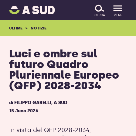
A
SALTA IL CONTENUTO
SUD
CERCA
MENU
logo
-
ULTIME
NOTIZIE
ritorna
alla
homepage
Luci e ombre sul
futuro Quadro
Pluriennale Europeo
(QFP) 2028-2034
di
FILIPPO GARELLI
,
A SUD
15 June 2026
In vista del QFP 2028-2034,