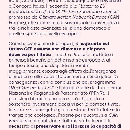
Italia, ActionAid, il Forum Disuguaglianze e Diversità
e Concord Italia. Il secondo è la “
Letter to EU
leaders ahead of the 18-19 June European Council
”
promossa da
Climate Action Network Europe
(CAN
Europe), che conferma la sostanziale convergenza
tra le richieste avanzate sul piano domestico e
quelle espresse a livello europeo.
Come si evince nei due report,
il negoziato sul
futuro QFP assume una rilevanza a dir poco
decisiva per l’Italia
. Il nostro Paese è infatti tra i
principali beneficiari delle risorse europee e, al
tempo stesso, uno degli Stati membri
maggiormente esposti agli effetti dell’emergenza
climatica e alla volatilità dei mercati energetici. Di
conseguenza, con la conclusione del programma
“
Next Generation EU
” e l’introduzione dei futuri Piani
Nazionali e Regionali di Partenariato (PPNR), il
prossimo bilancio europeo sarà chiamato a
sostenere investimenti decisivi per la competitività,
la sicurezza energetica, la coesione territoriale e la
transizione ecologica. Proprio per questo, sia
CAN
Europe
sia la coalizione italiana sottolineano la
necessità di
preservare e rafforzare la capacità di