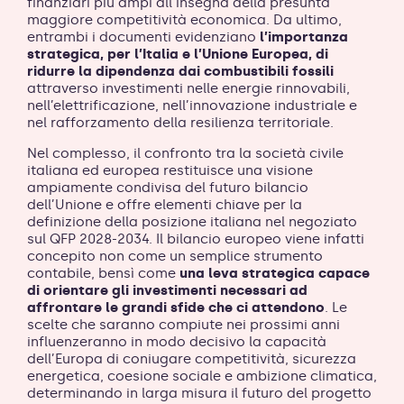
finanziari più ampi all’insegna della presunta
maggiore competitività economica. Da ultimo,
entrambi i documenti evidenziano
l’importanza
strategica, per l’Italia e l’Unione Europea, di
ridurre la dipendenza dai combustibili fossili
attraverso investimenti nelle energie rinnovabili,
nell’elettrificazione, nell’innovazione industriale e
nel rafforzamento della resilienza territoriale.
Nel complesso, il confronto tra la società civile
italiana ed europea restituisce una visione
ampiamente condivisa del futuro bilancio
dell’Unione e offre elementi chiave per la
definizione della posizione italiana nel negoziato
sul QFP 2028-2034. Il bilancio europeo viene infatti
concepito non come un semplice strumento
contabile, bensì come
una leva strategica capace
di orientare gli investimenti necessari ad
affrontare le grandi sfide che ci attendono
. Le
scelte che saranno compiute nei prossimi anni
influenzeranno in modo decisivo la capacità
dell’Europa di coniugare competitività, sicurezza
energetica, coesione sociale e ambizione climatica,
determinando in larga misura il futuro del progetto