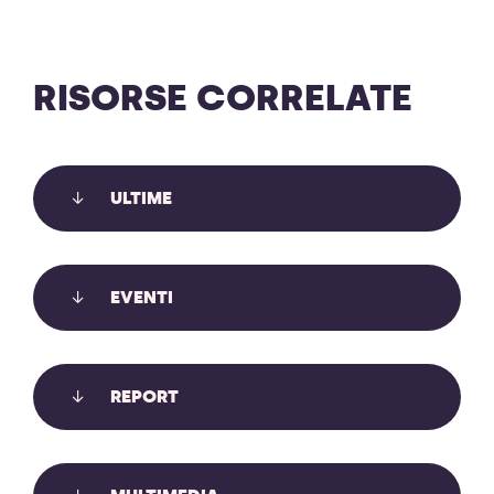
RISORSE CORRELATE
ULTIME
LE SLAPP: USARE I TRIBUNALI PER
EVENTI
METTERE A TACERE CHI DENUNCIA,
INFORMA, PROTESTA
REPORT
Le SLAPP usano i tribunali per mettere a tacere chi
denuncia, informa, protesta. Auditə in Commissione
Giustizia sul recepimento anti-SLAPP.