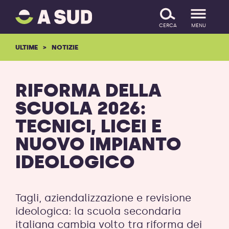
A
SALTA IL CONTENUTO
SUD
CERCA
MENU
logo
-
ULTIME
NOTIZIE
ritorna
alla
homepage
RIFORMA DELLA
SCUOLA 2026:
TECNICI, LICEI E
NUOVO IMPIANTO
IDEOLOGICO
Tagli, aziendalizzazione e revisione
ideologica: la scuola secondaria
italiana cambia volto tra riforma dei