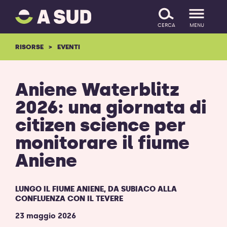
A
SALTA IL CONTENUTO
SUD
CERCA
MENU
logo
-
RISORSE
EVENTI
ritorna
alla
homepage
Aniene Waterblitz
2026: una giornata di
citizen science per
monitorare il fiume
Aniene
LUNGO IL FIUME ANIENE, DA SUBIACO ALLA
CONFLUENZA CON IL TEVERE
23 maggio 2026