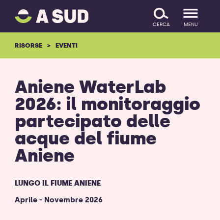
A
SALTA IL CONTENUTO
SUD
CERCA
MENU
logo
-
RISORSE
EVENTI
ritorna
alla
homepage
Aniene WaterLab
2026: il monitoraggio
partecipato delle
acque del fiume
Aniene
LUNGO IL FIUME ANIENE
Aprile - Novembre 2026