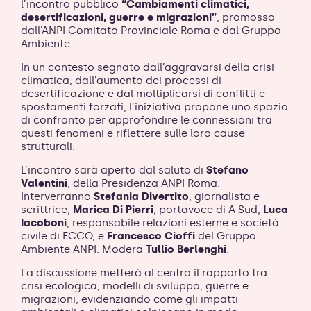
l’incontro pubblico
“Cambiamenti climatici,
desertificazioni, guerre e migrazioni”
, promosso
dall’ANPI Comitato Provinciale Roma e dal Gruppo
Ambiente.
In un contesto segnato dall’aggravarsi della crisi
climatica, dall’aumento dei processi di
desertificazione e dal moltiplicarsi di conflitti e
spostamenti forzati, l’iniziativa propone uno spazio
di confronto per approfondire le connessioni tra
questi fenomeni e riflettere sulle loro cause
strutturali.
L’incontro sarà aperto dal saluto di
Stefano
Valentini
, della Presidenza ANPI Roma.
Interverranno
Stefania Divertito
, giornalista e
scrittrice,
Marica Di Pierri
, portavoce di A Sud,
Luca
Iacoboni
, responsabile relazioni esterne e società
civile di ECCO, e
Francesco Cioffi
del Gruppo
Ambiente ANPI. Modera
Tullio Berlenghi
.
La discussione metterà al centro il rapporto tra
crisi ecologica, modelli di sviluppo, guerre e
migrazioni, evidenziando come gli impatti