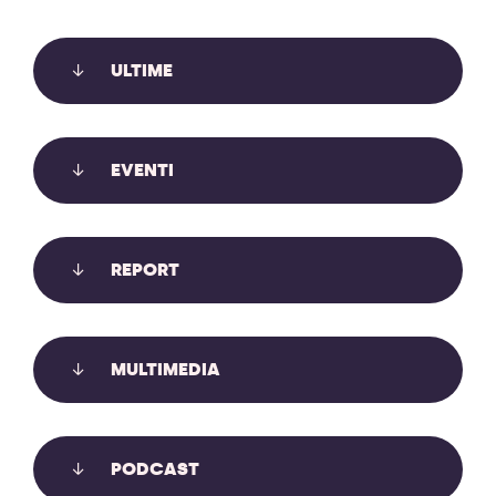
ULTIME
LE SLAPP: USARE I TRIBUNALI PER
EVENTI
METTERE A TACERE CHI DENUNCIA,
INFORMA, PROTESTA
REPORT
Le SLAPP usano i tribunali per mettere a tacere chi
denuncia, informa, protesta. Auditə in Commissione
Giustizia sul recepimento anti-SLAPP.
MULTIMEDIA
Scopri di più
PODCAST