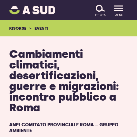
A
SALTA IL CONTENUTO
SUD
CERCA
MENU
logo
-
RISORSE
EVENTI
ritorna
alla
homepage
Cambiamenti
climatici,
desertificazioni,
guerre e migrazioni:
incontro pubblico a
Roma
ANPI COMITATO PROVINCIALE ROMA – GRUPPO
AMBIENTE