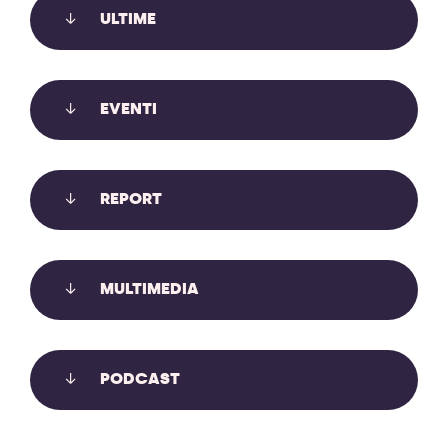
ULTIME
EVENTI
REPORT
MULTIMEDIA
IL MONITORAGGIO AMBIENTALE
GUIDATO DALLE COMUNITÀ
PODCAST
Il monitoraggio ambientale guidato dalle comunità
offre uno strumento di accountability e resilienza di