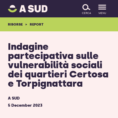
A
SALTA IL CONTENUTO
SUD
CERCA
MENU
logo
-
RISORSE
REPORT
ritorna
alla
homepage
Indagine
partecipativa sulle
vulnerabilità sociali
dei quartieri Certosa
e Torpignattara
A SUD
5 December 2023