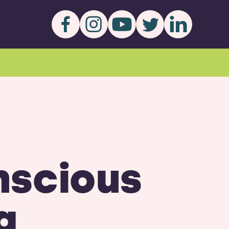
nscious
g