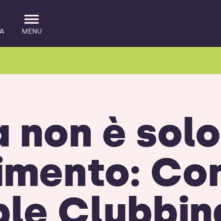
A
MENU
 non è solo
nimento: Co
ble Clubbin