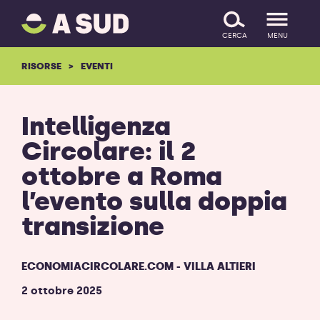
A
SALTA IL CONTENUTO
SUD
CERCA
MENU
logo
-
RISORSE
EVENTI
ritorna
alla
homepage
Intelligenza
Circolare: il 2
ottobre a Roma
l’evento sulla doppia
transizione
ECONOMIACIRCOLARE.COM - VILLA ALTIERI
2 ottobre 2025