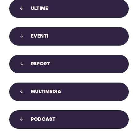
ULTIME
EVENTI
REPORT
MULTIMEDIA
IL MONITORAGGIO AMBIENTALE
GUIDATO DALLE COMUNITÀ
PODCAST
Il monitoraggio ambientale guidato dalle comunità
offre uno strumento di accountability e resilienza di