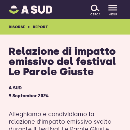
A
SALTA IL CONTENUTO
SUD
CERCA
MENU
logo
-
RISORSE
REPORT
ritorna
alla
homepage
Relazione di impatto
emissivo del festival
Le Parole Giuste
A SUD
9 September 2024
Alleghiamo e condividiamo la
relazione d’impatto emissivo svolto
durante il festival
Le Parole Giuste
,