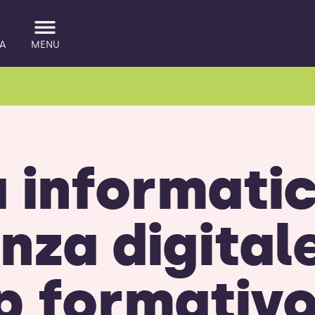
A
MENU
 informati
nza digitale
 formativ