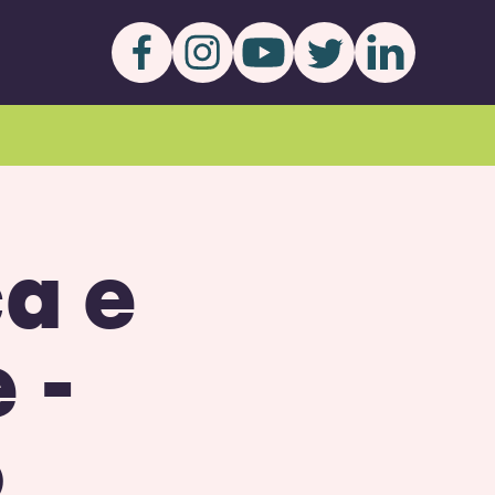
ca e
 -
o