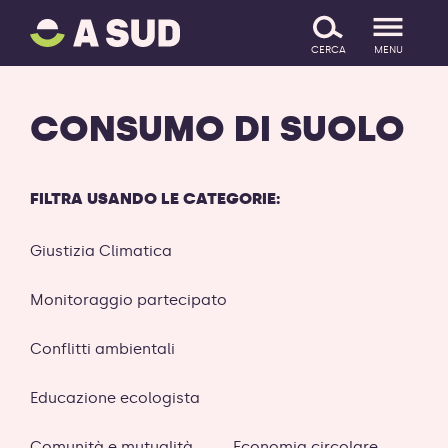
A
SALTA IL CONTENUTO
SUD
CERCA
MENU
logo
-
ritorna
CONSUMO DI SUOLO
alla
homepage
FILTRA USANDO LE CATEGORIE:
Giustizia Climatica
Monitoraggio partecipato
Conflitti ambientali
Educazione ecologista
Comunità e mutualità
Economia circolare