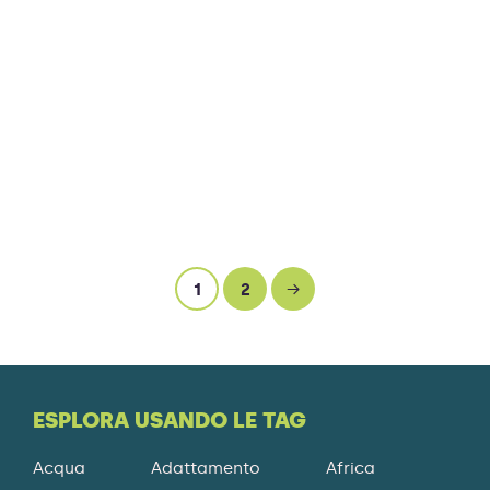
DI SUOLO NEL 2023
ULTIME
NOTIZIE
Il report Ispra sul consumo di suolo: nel 2023 oltre 2
metri quadri di nuovo suolo consumato al secondo.
Ci stiamo allontanando dagli obiettivi europei
Scopri di più
1
2
→
ESPLORA USANDO LE TAG
Acqua
Adattamento
Africa