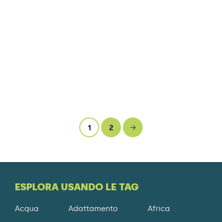
PROGETTO
Ottimizzare la produzione agricola di uno dei
municipi più poveri della capitale La Paz, Bolivia,
attraverso la costruzione di un sistema di
irrigazione.
Scopri di più
1
2
→
ESPLORA USANDO LE TAG
Acqua
Adattamento
Africa