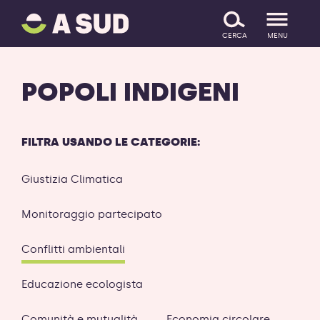
A
SALTA IL CONTENUTO
SUD
CERCA
MENU
logo
-
ritorna
POPOLI INDIGENI
alla
homepage
FILTRA USANDO LE CATEGORIE:
Giustizia Climatica
Monitoraggio partecipato
Conflitti ambientali
Educazione ecologista
Comunità e mutualità
Economia circolare