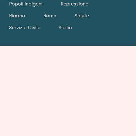
Popoli Indigeni
Repressione
Riarmo
Roma
Salute
Servizio Civile
Sicilia