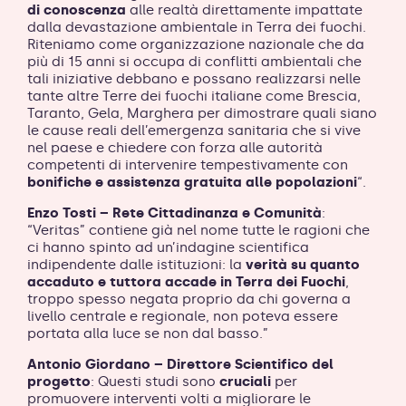
di conoscenza
alle realtà direttamente impattate
dalla devastazione ambientale in Terra dei fuochi.
Riteniamo come organizzazione nazionale che da
più di 15 anni si occupa di conflitti ambientali che
tali iniziative debbano e possano realizzarsi nelle
tante altre Terre dei fuochi italiane come Brescia,
Taranto, Gela, Marghera per dimostrare quali siano
le cause reali dell’emergenza sanitaria che si vive
nel paese e chiedere con forza alle autorità
competenti di intervenire tempestivamente con
bonifiche e assistenza gratuita alle popolazioni
“.
Enzo Tosti – Rete Cittadinanza e Comunità
:
“Veritas” contiene già nel nome tutte le ragioni che
ci hanno spinto ad un’indagine scientifica
indipendente dalle istituzioni: la
verità su quanto
accaduto e tuttora accade in Terra dei Fuochi
,
troppo spesso negata proprio da chi governa a
livello centrale e regionale, non poteva essere
portata alla luce se non dal basso.”
Antonio Giordano – Direttore Scientifico del
progetto
: Questi studi sono
cruciali
per
promuovere interventi volti a migliorare le