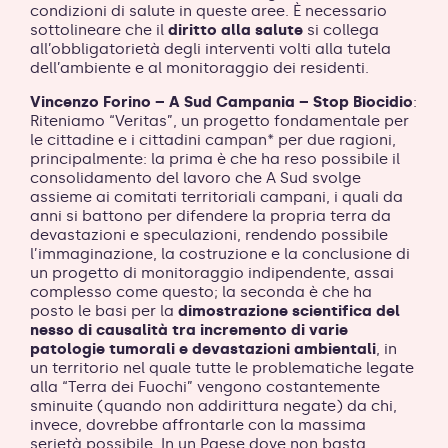
condizioni di salute in queste aree. È necessario
sottolineare che il
diritto alla salute
si collega
all’obbligatorietà degli interventi volti alla tutela
dell’ambiente e al monitoraggio dei residenti.
Vincenzo Forino – A Sud Campania – Stop Biocidio
:
Riteniamo “Veritas”, un progetto fondamentale per
le cittadine e i cittadini campan* per due ragioni,
principalmente: la prima è che ha reso possibile il
consolidamento del lavoro che A Sud svolge
assieme ai comitati territoriali campani, i quali da
anni si battono per difendere la propria terra da
devastazioni e speculazioni, rendendo possibile
l’immaginazione, la costruzione e la conclusione di
un progetto di monitoraggio indipendente, assai
complesso come questo; la seconda è che ha
posto le basi per la
dimostrazione scientifica del
nesso di causalità tra incremento di varie
patologie tumorali e devastazioni ambientali
, in
un territorio nel quale tutte le problematiche legate
alla “Terra dei Fuochi” vengono costantemente
sminuite (quando non addirittura negate) da chi,
invece, dovrebbe affrontarle con la massima
serietà possibile. In un Paese dove non basta