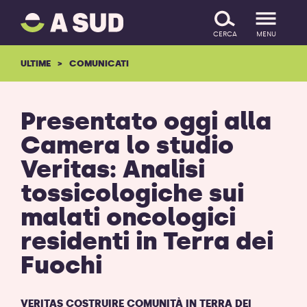
A
SALTA IL CONTENUTO
SUD
CERCA
MENU
logo
-
ULTIME
COMUNICATI
ritorna
alla
homepage
Presentato oggi alla
Camera lo studio
Veritas: Analisi
tossicologiche sui
malati oncologici
residenti in Terra dei
Fuochi
VERITAS COSTRUIRE COMUNITÀ IN TERRA DEI