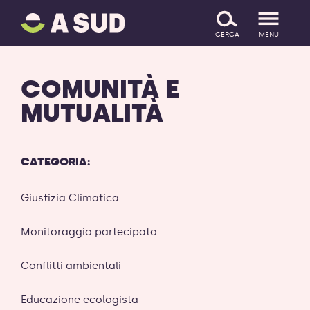
A
SALTA IL CONTENUTO
SUD
CERCA
MENU
logo
-
ritorna
COMUNITÀ E
alla
homepage
MUTUALITÀ
CATEGORIA:
Giustizia Climatica
Monitoraggio partecipato
Conflitti ambientali
Educazione ecologista