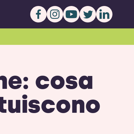
he: cosa
ituiscono