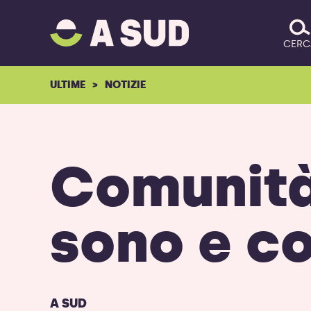
A
SALTA IL CONTENUTO
SUD
CERC
logo
-
ULTIME
NOTIZIE
ritorna
alla
homepage
Comunità
sono e co
A SUD