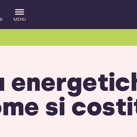
A
MENU
 energetic
me si cost